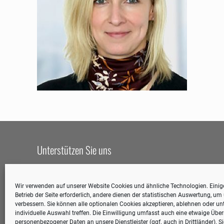
Unterstützen Sie uns
Wir leben davon, dass sich Menschen engagieren.
Unterstützen Sie uns, damit wir helfen können!
Wir verwenden auf unserer Website Cookies und ähnliche Technologien. Einige
Betrieb der Seite erforderlich, andere dienen der statistischen Auswertung, u
Spendenkonto:
Angelika Hillebrand – Stiftung
verbessern. Sie können alle optionalen Cookies akzeptieren, ablehnen oder unt
individuelle Auswahl treffen. Die Einwilligung umfasst auch eine etwaige Übe
Bankhaus Hauck Aufhäuser Lampe
personenbezogener Daten an unsere Dienstleister (ggf. auch in Drittländer). S