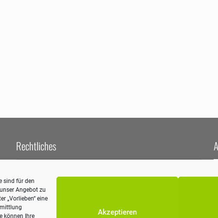
Rechtliches
A
Impressum
 sind für den
Datenschutzerklärung
m unser Angebot zu
A
er „Vorlieben“ eine
W
rmittlung
Akzeptieren
5
ie können Ihre