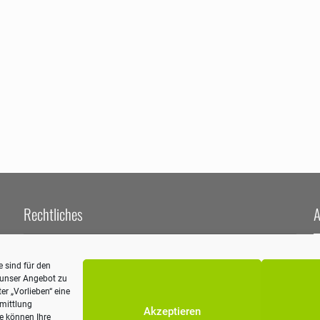
Rechtliches
A
Impressum
 sind für den
Datenschutzerklärung
m unser Angebot zu
A
er „Vorlieben“ eine
W
rmittlung
Akzeptieren
5
ie können Ihre