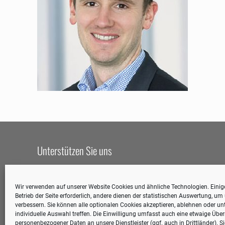
Unterstützen Sie uns
Wir leben davon, dass sich Menschen engagieren.
Unterstützen Sie uns, damit wir helfen können!
Wir verwenden auf unserer Website Cookies und ähnliche Technologien. Einige
Betrieb der Seite erforderlich, andere dienen der statistischen Auswertung, u
Spendenkonto:
Angelika Hillebrand – Stiftung
verbessern. Sie können alle optionalen Cookies akzeptieren, ablehnen oder unt
individuelle Auswahl treffen. Die Einwilligung umfasst auch eine etwaige Übe
Bankhaus Hauck Aufhäuser Lampe
personenbezogener Daten an unsere Dienstleister (ggf. auch in Drittländer). S