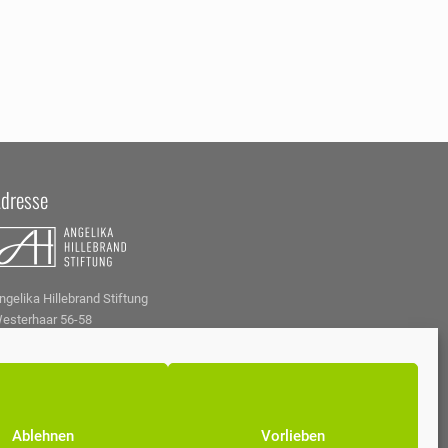
dresse
ngelika Hillebrand Stiftung
esterhaar 56-58
8739 Wickede (Ruhr)
el. 02377 808777
ilfe@ah-stiftung.de
ww.ah-stiftung.de
Ablehnen
Vorlieben