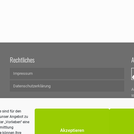
Rechtliches
A
Impressum
Datenschutzerklärung
A
W
5
T
 sind für den
h
m unser Angebot zu
w
er „Vorlieben“ eine
rmittlung
Akzeptieren
ie können Ihre