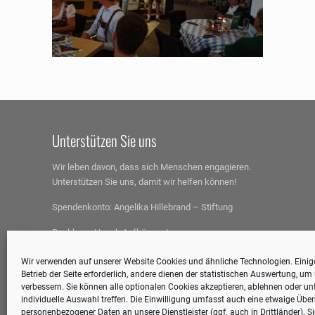
Unterstützen Sie uns
Wir leben davon, dass sich Menschen engagieren.
Unterstützen Sie uns, damit wir helfen können!
Spendenkonto:
Angelika Hillebrand – Stiftung
Bankhaus Hauck Aufhäuser Lampe
IBAN: DE59 4802 0151 0000 4284 18
BIC: HAUKDEFF
Wir verwenden auf unserer Website Cookies und ähnliche Technologien. Einige
Betrieb der Seite erforderlich, andere dienen der statistischen Auswertung, u
Spenden können steuerlich geltend gemacht werden.
verbessern. Sie können alle optionalen Cookies akzeptieren, ablehnen oder unt
individuelle Auswahl treffen. Die Einwilligung umfasst auch eine etwaige Übe
personenbezogener Daten an unsere Dienstleister (ggf. auch in Drittländer). S