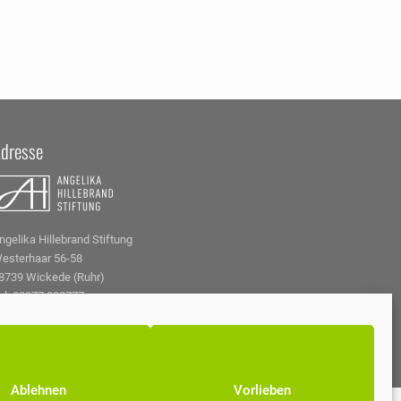
dresse
ngelika Hillebrand Stiftung
esterhaar 56-58
8739 Wickede (Ruhr)
el. 02377 808777
ilfe@ah-stiftung.de
ww.ah-stiftung.de
Ablehnen
Vorlieben