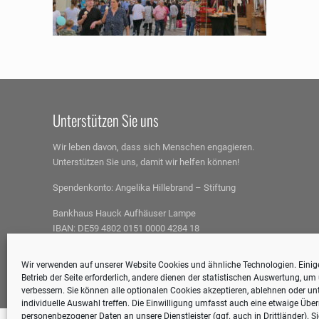
Unterstützen Sie uns
Wir leben davon, dass sich Menschen engagieren.
Unterstützen Sie uns, damit wir helfen können!
Spendenkonto:
Angelika Hillebrand – Stiftung
Bankhaus Hauck Aufhäuser Lampe
IBAN: DE59 4802 0151 0000 4284 18
BIC: HAUKDEFF
Wir verwenden auf unserer Website Cookies und ähnliche Technologien. Einige
Spenden können steuerlich geltend gemacht werden.
Betrieb der Seite erforderlich, andere dienen der statistischen Auswertung, u
verbessern. Sie können alle optionalen Cookies akzeptieren, ablehnen oder unt
individuelle Auswahl treffen. Die Einwilligung umfasst auch eine etwaige Übe
personenbezogener Daten an unsere Dienstleister (ggf. auch in Drittländer). S