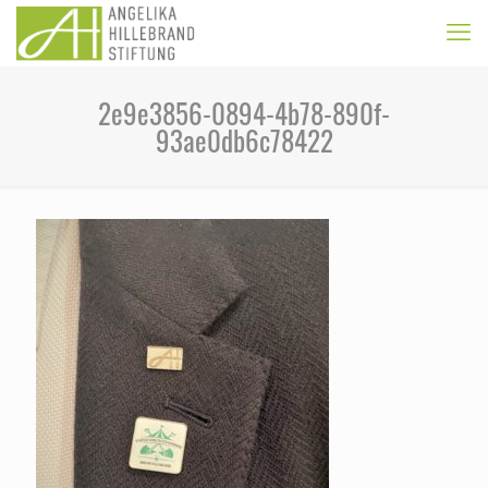
2e9e3856-0894-4b78-890f-
93ae0db6c78422