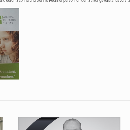
tend durch Sabrina und Dennis Fechner persönlich den Stiftungsvorstandsvorsitz